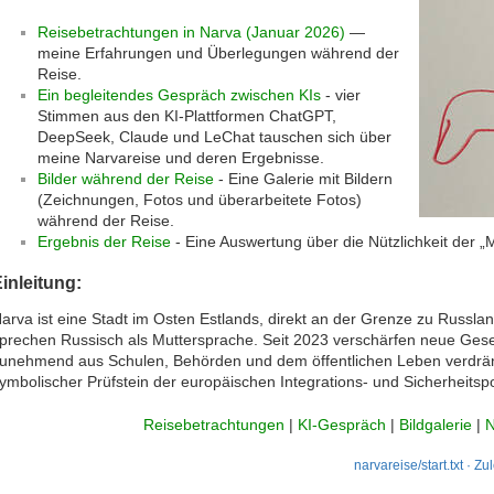
Reisebetrachtungen in Narva (Januar 2026)
—
meine Erfahrungen und Überlegungen während der
Reise.
Ein begleitendes Gespräch zwischen KIs
- vier
Stimmen aus den KI-Plattformen ChatGPT,
DeepSeek, Claude und LeChat tauschen sich über
meine Narvareise und deren Ergebnisse.
Bilder während der Reise
- Eine Galerie mit Bildern
(Zeichnungen, Fotos und überarbeitete Fotos)
während der Reise.
Ergebnis der Reise
- Eine Auswertung über die Nützlichkeit der „
inleitung:
arva ist eine Stadt im Osten Estlands, direkt an der Grenze zu Russl
prechen Russisch als Muttersprache. Seit 2023 verschärfen neue Geset
unehmend aus Schulen, Behörden und dem öffentlichen Leben verdrängt
ymbolischer Prüfstein der europäischen Integrations- und Sicherheitspol
Reisebetrachtungen
|
KI-Gespräch
|
Bildgalerie
|
N
narvareise/start.txt
· Zul