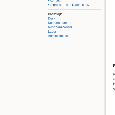
• Kontakt
• Impressum und Datenschutz
Backstage:
Desk
Kompendium
Resonanzhäuser
Labor
Administration
E
N
s
z
s