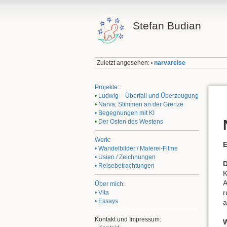
Stefan Budian
Zuletzt angesehen:
narvareise
•
Projekte
:
•
Ludwig – Überfall und Überzeugung
•
Narva: Stimmen an der Grenze
• Begegnungen mit KI
•
Der Osten des Westens
Werk
:
E
• Wandelbilder / Malerei-Filme
• Usien / Zeichnungen
D
• Reisebetrachtungen
K
A
Über mich
:
r
• Vita
• Essays
a
Kontakt und Impressum:
W