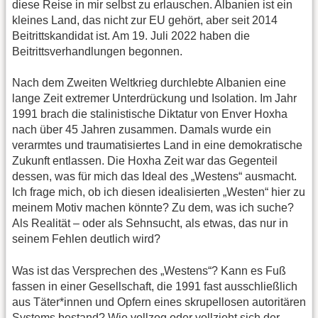
diese Reise in mir selbst zu erlauschen. Albanien ist ein
kleines Land, das nicht zur EU gehört, aber seit 2014
Beitrittskandidat ist. Am 19. Juli 2022 haben die
Beitrittsverhandlungen begonnen.
Nach dem Zweiten Weltkrieg durchlebte Albanien eine
lange Zeit extremer Unterdrückung und Isolation. Im Jahr
1991 brach die stalinistische Diktatur von Enver Hoxha
nach über 45 Jahren zusammen. Damals wurde ein
verarmtes und traumatisiertes Land in eine demokratische
Zukunft entlassen. Die Hoxha Zeit war das Gegenteil
dessen, was für mich das Ideal des „Westens“ ausmacht.
Ich frage mich, ob ich diesen idealisierten „Westen“ hier zu
meinem Motiv machen könnte? Zu dem, was ich suche?
Als Realität – oder als Sehnsucht, als etwas, das nur in
seinem Fehlen deutlich wird?
Was ist das Versprechen des „Westens“? Kann es Fuß
fassen in einer Gesellschaft, die 1991 fast ausschließlich
aus Täter*innen und Opfern eines skrupellosen autoritären
Systems bestand? Wie vollzog oder vollzieht sich der