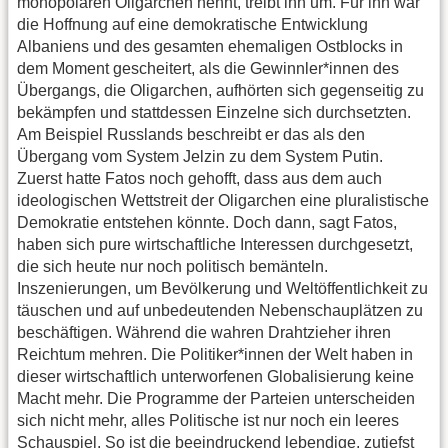
monopolaren Oligarchen nennt, treibt ihn um. Für ihn war
die Hoffnung auf eine demokratische Entwicklung
Albaniens und des gesamten ehemaligen Ostblocks in
dem Moment gescheitert, als die Gewinnler*innen des
Übergangs, die Oligarchen, aufhörten sich gegenseitig zu
bekämpfen und stattdessen Einzelne sich durchsetzten.
Am Beispiel Russlands beschreibt er das als den
Übergang vom System Jelzin zu dem System Putin.
Zuerst hatte Fatos noch gehofft, dass aus dem auch
ideologischen Wettstreit der Oligarchen eine pluralistische
Demokratie entstehen könnte. Doch dann, sagt Fatos,
haben sich pure wirtschaftliche Interessen durchgesetzt,
die sich heute nur noch politisch bemänteln.
Inszenierungen, um Bevölkerung und Weltöffentlichkeit zu
täuschen und auf unbedeutenden Nebenschauplätzen zu
beschäftigen. Während die wahren Drahtzieher ihren
Reichtum mehren. Die Politiker*innen der Welt haben in
dieser wirtschaftlich unterworfenen Globalisierung keine
Macht mehr. Die Programme der Parteien unterscheiden
sich nicht mehr, alles Politische ist nur noch ein leeres
Schauspiel. So ist die beeindruckend lebendige, zutiefst