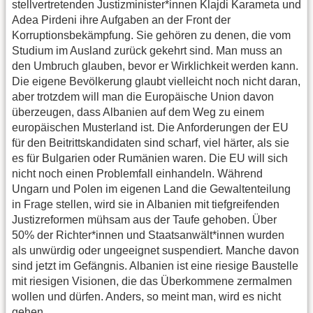
stellvertretenden Justizminister*innen Klajdi Karameta und
Adea Pirdeni ihre Aufgaben an der Front der
Korruptionsbekämpfung. Sie gehören zu denen, die vom
Studium im Ausland zurück gekehrt sind. Man muss an
den Umbruch glauben, bevor er Wirklichkeit werden kann.
Die eigene Bevölkerung glaubt vielleicht noch nicht daran,
aber trotzdem will man die Europäische Union davon
überzeugen, dass Albanien auf dem Weg zu einem
europäischen Musterland ist. Die Anforderungen der EU
für den Beitrittskandidaten sind scharf, viel härter, als sie
es für Bulgarien oder Rumänien waren. Die EU will sich
nicht noch einen Problemfall einhandeln. Während
Ungarn und Polen im eigenen Land die Gewaltenteilung
in Frage stellen, wird sie in Albanien mit tiefgreifenden
Justizreformen mühsam aus der Taufe gehoben. Über
50% der Richter*innen und Staatsanwält*innen wurden
als unwürdig oder ungeeignet suspendiert. Manche davon
sind jetzt im Gefängnis. Albanien ist eine riesige Baustelle
mit riesigen Visionen, die das Überkommene zermalmen
wollen und dürfen. Anders, so meint man, wird es nicht
gehen.