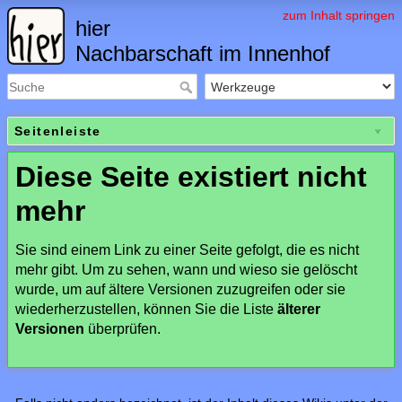
zum Inhalt springen
hier
Nachbarschaft im Innenhof
Seitenleiste
Diese Seite existiert nicht
mehr
Sie sind einem Link zu einer Seite gefolgt, die es nicht
mehr gibt. Um zu sehen, wann und wieso sie gelöscht
wurde, um auf ältere Versionen zuzugreifen oder sie
wiederherzustellen, können Sie die Liste
älterer
Versionen
überprüfen.