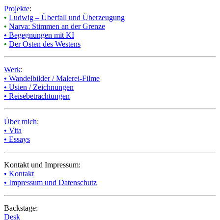
Projekte
:
•
Ludwig – Überfall und Überzeugung
•
Narva: Stimmen an der Grenze
• Begegnungen mit KI
•
Der Osten des Westens
Werk
:
• Wandelbilder / Malerei-Filme
• Usien / Zeichnungen
• Reisebetrachtungen
Über mich
:
• Vita
• Essays
Kontakt und Impressum:
• Kontakt
• Impressum und Datenschutz
Backstage:
Desk