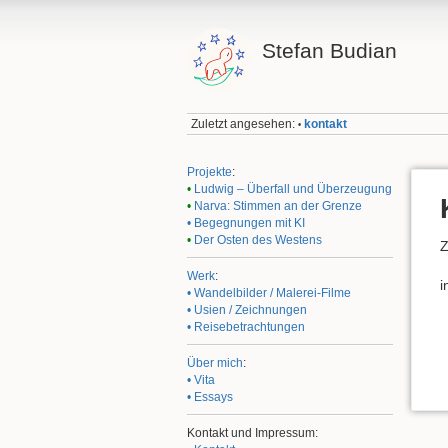
Stefan Budian
Zuletzt angesehen:
kontakt
•
Projekte
:
•
Ludwig – Überfall und Überzeugung
•
Narva: Stimmen an der Grenze
• Begegnungen mit KI
•
Der Osten des Westens
Z
Werk
:
i
• Wandelbilder / Malerei-Filme
• Usien / Zeichnungen
• Reisebetrachtungen
Über mich
:
• Vita
• Essays
Kontakt und Impressum: