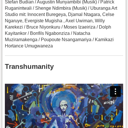
Stefan Budian / Augustin Munyambibi (Musik) / Patrick
Ruganintwali / Shenge Ndimbira (Musik) / Uburanga Art
Studio mit: Innocent Buregeya, Djamal Ntagara, Celse
Ngaruye, Evergiste Mugisha , Axel Uwiman, Willy
Karekezi / Bruce Niyonkuru / Moses Izaeiriza / Dolph
Kayitankor / Bonfils Ngabonziza / Natacha
Muziramakenga / Poupoute Nsangamariya / Kamikazi
Hortance Umugwaneza
Transhumanity